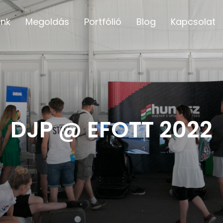
unk
Megoldás
Portfólió
Blog
Kapcsolat
DJP @ EFOTT 2022