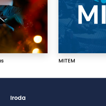
ás
MITEM
Iroda