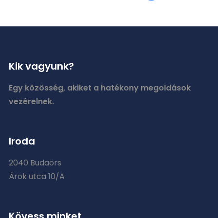
Kik vagyunk?
Egy közösség, akiket a hatékony megoldások
vezérelnek.
Iroda
2040 Budaörs
Árok utca 10/A
Kövess minket