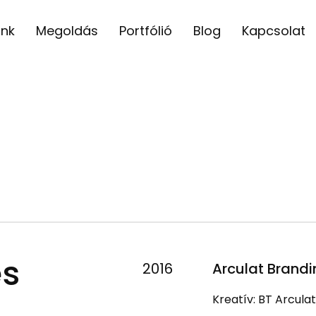
unk
Megoldás
Portfólió
Blog
Kapcsolat
es
2016
Arculat Brandi
Kreatív: BT Arculat