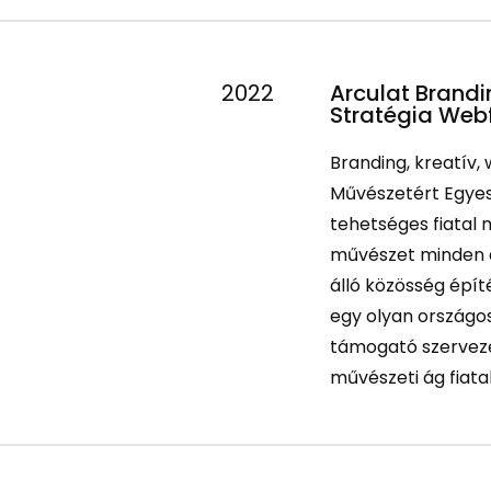
2022
Arculat Brandi
Stratégia Webf
Branding, kreatív, 
Művészetért Egyesü
tehetséges fiatal
művészet minden á
álló közösség épít
egy olyan országo
támogató szerveze
művészeti ág fiatal