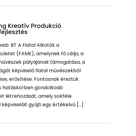
ng Kreatív Produkció
ejlesztés
web: BT A Fiatal Alkotók a
letet (FAME), amelynek fő célja, a
 művészek pályájának támogatása, a
gát képviselő fiatal művészekből
ése, erősítése. Fontosnak éreztük
s hatáskörben gondolkodó
t létrehozását, amely sokféle
 képviselőit gyűjti egy értékelvű […]