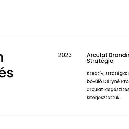
m
2023
Arculat Brandi
Stratégia
és
Kreatív, stratégia:
bővülő Déryné Pro
arculat kiegészíté
kiterjesztettük.