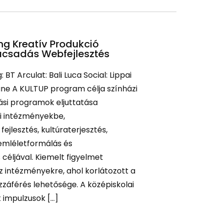
ng Kreatív Produkció
ácsadás Webfejlesztés
 BT Arculat: Bali Luca Social: Lippai
ne A KULTUP program célja színházi
si programok eljuttatása
i intézményekbe,
ejlesztés, kultúraterjesztés,
zemléletformálás és
éljával. Kiemelt figyelmet
z intézményekre, ahol korlátozott a
zzáférés lehetősége. A középiskolai
t impulzusok […]