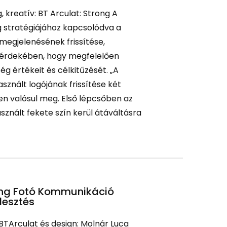
, kreatív: BT Arculat: Strong A
g stratégiájához kapcsolódva a
 megjelenésének frissítése,
 érdekében, hogy megfelelően
ég értékeit és célkitűzését. „A
használt logójának frissítése két
n valósul meg. Első lépcsőben az
asznált fekete szín kerül átáváltásra
ing Fotó Kommunikáció
lesztés
 BTArculat és design: Molnár Luca