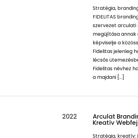
Stratégia, branding
FIDELITAS brandin
szervezet arculati
megújítása annak
képviselje a közöss
Fidelitas jelenleg 
lécsős ütemezésbe
Fidelitas névhez h
a majdani […]
2022
Arculat Brand
Kreatív Webfej
Stratégia, kreatív: