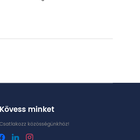
Kövess minket
Csatlakozz közösségünkhöz!
acebook
linkedin
instagram