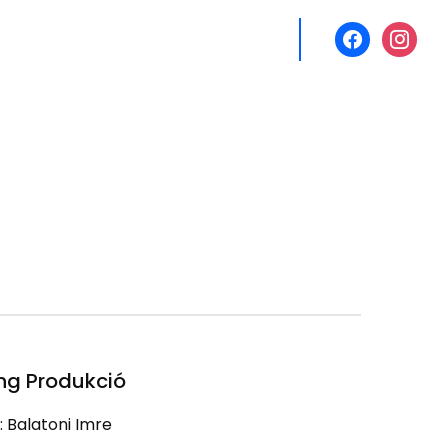
facebook
instagr
ng Produkció
: Balatoni Imre