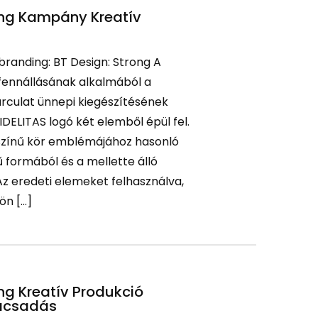
ing Kampány Kreatív
 branding: BT Design: Strong A
 fennállásának alkalmából a
arculat ünnepi kiegészítésének
DELITAS logó két elemből épül fel.
színű kör emblémájához hasonló
 formából és a mellette álló
Az eredeti elemeket felhasználva,
ön […]
ng Kreatív Produkció
nácsadás