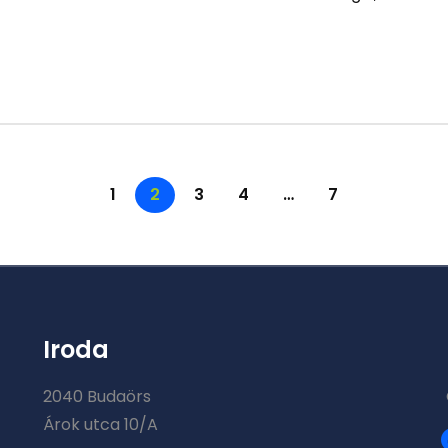
1
2
3
4
…
7
Iroda
2040 Budaörs
Árok utca 10/A
f