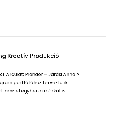
ng Kreatív Produkció
 BT Arculat: Plander – Járási Anna A
gram portfólióhoz terveztünk
st, amivel egyben a márkát is