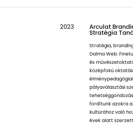
2023
Arculat Brandi
Stratégia Tan
Stratégia, branding:
Dalma Web: Finetu
és művészetoktatá
középfokú oktatás
élménypedagógiai f
pályaválasztási s
tehetséggondozás c
fordítunk azokra a
kultúrához való ho
évek alatt szerzet