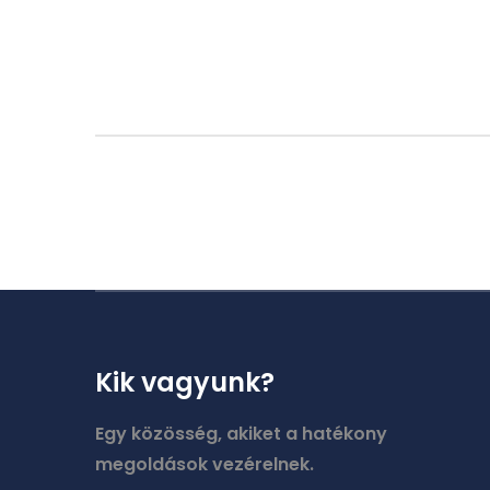
Kik vagyunk?
Egy közösség, akiket a hatékony
megoldások vezérelnek.