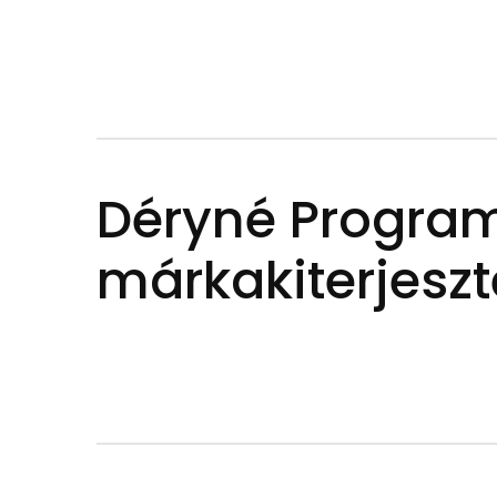
Déryné Progra
márkakiterjeszt