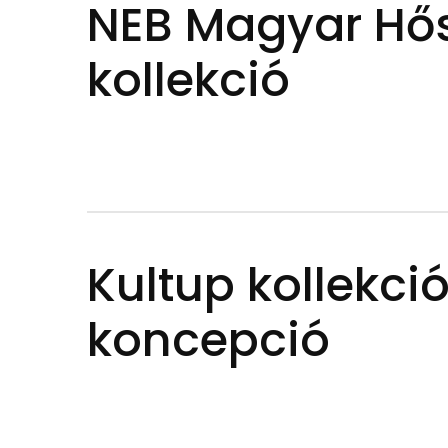
NEB Magyar Hő
kollekció
Kultup kollekci
koncepció