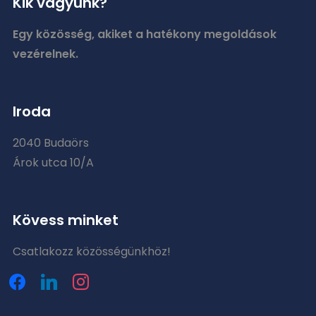
Kik vagyunk?
Egy közösség, akiket a hatékony megoldások
vezérelnek.
Iroda
2040 Budaörs
Árok utca 10/A
Kövess minket
Csatlakozz közösségünkhöz!
facebook
linkedin
instagram