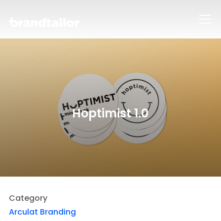
Info
Hoptimist 1.0
Category
Arculat
Branding