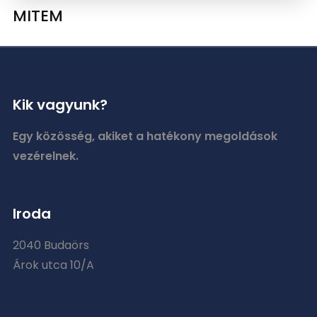
MITEM
Kik vagyunk?
Egy közösség, akiket a hatékony megoldások
vezérelnek.
Iroda
2040 Budaörs
Árok utca 10/A