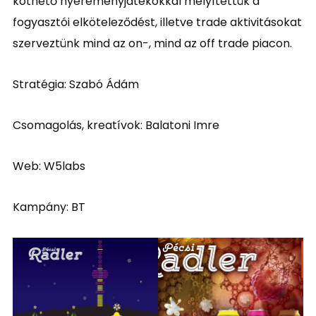
köthető nyereményjátékokkal mélyítettük a
fogyasztói elköteleződést, illetve trade aktivitásokat
szerveztünk mind az on-, mind az off trade piacon.
Stratégia: Szabó Ádám
Csomagolás, kreatívok: Balatoni Imre
Web: W5labs
Kampány: BT