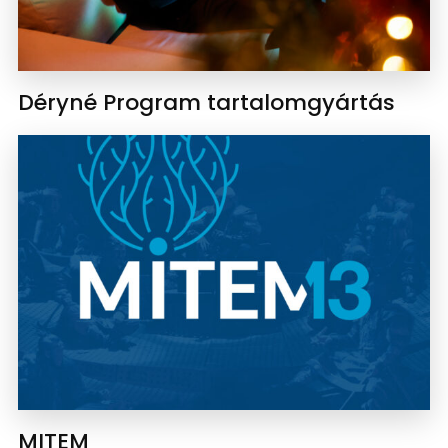
Déryné Program tartalomgyártás
MITEM