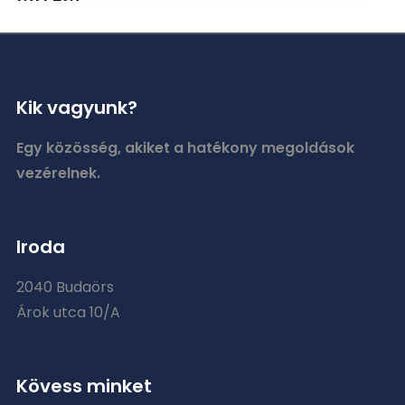
Kik vagyunk?
Egy közösség, akiket a hatékony megoldások
vezérelnek.
Iroda
2040 Budaörs
Árok utca 10/A
Kövess minket