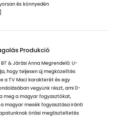
gyorsan és könnyedén
]
golás Produkció
: BT & Járási Anna Megrendelő: U-
ja, hogy teljesen új megközelítés
e a TV Maci karakterét és egy
ondolásában vegyünk részt, ami 0-
tja meg a magyar fogyasztókat,
k a magyar mesék fogyasztása iránti
apatunknak óriási megtiszteltetés