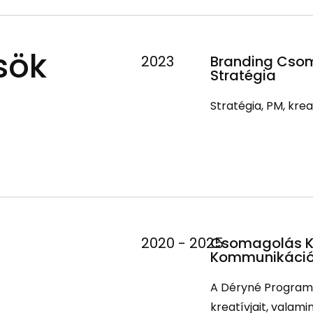
sök
2023
Branding Csom
Stratégia
Stratégia, PM, krea
t
2020 - 2025
Csomagolás 
Kommunikáció
A Déryné Program 
kreatívjait, valam