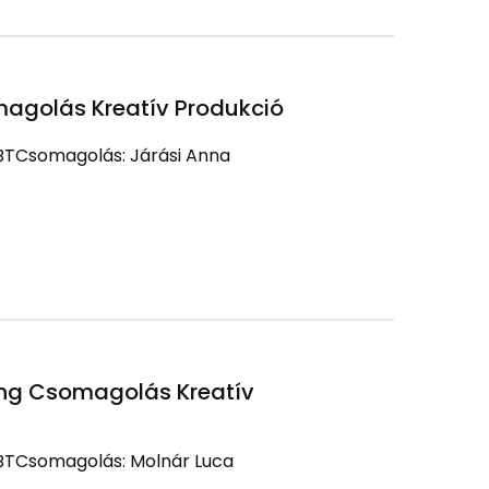
agolás Kreatív Produkció
 BTCsomagolás: Járási Anna
ing Csomagolás Kreatív
: BTCsomagolás: Molnár Luca