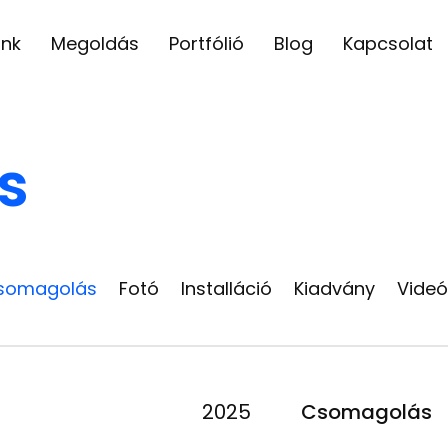
unk
Megoldás
Portfólió
Blog
Kapcsolat
s
somagolás
Fotó
Installáció
Kiadvány
Videó
5
2025
Csomagolás