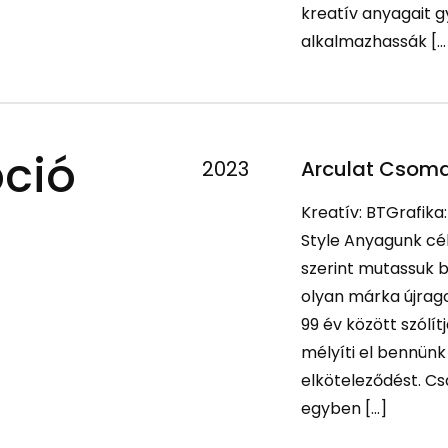
kreatív anyagait 
alkalmazhassák […
ció
2023
Arculat Csoma
Kreatív: BTGrafika
Style Anyagunk cél
szerint mutassuk b
olyan márka újrag
99 év között szólí
mélyíti el bennün
elköteleződést. Cs
egyben […]