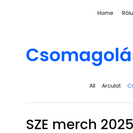
Home
Ról
Csomagolá
All
Arculat
C
SZE merch 202