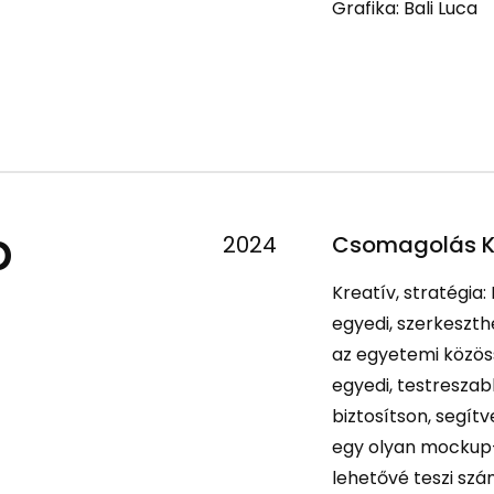
Grafika: Bali Luca
p
2024
Csomagolás K
Kreatív, stratégia:
egyedi, szerkeszth
az egyetemi közös
egyedi, testreszab
biztosítson, segítv
egy olyan mockup-
lehetővé teszi szá