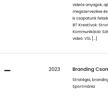
videós anyagok, a
megszervezése és 
is csapatunk fela
BT Kreatívok: Stron
Kommunikáció: Szit
videó: VSL […]
ó –
2023
Branding Csom
Stratégia, branding
Sportmánia