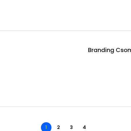
Branding Cso
1
2
3
4