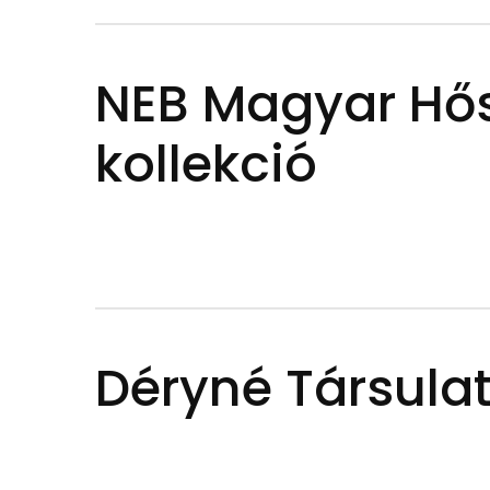
NEB Magyar Hő
kollekció
Déryné Társula