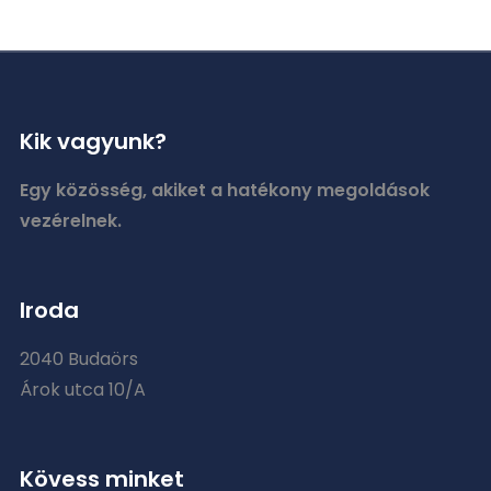
Kik vagyunk?
Egy közösség, akiket a hatékony megoldások
vezérelnek.
Iroda
2040 Budaörs
Árok utca 10/A
Kövess minket