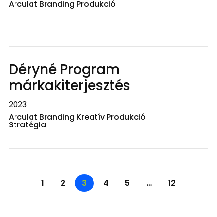
Arculat Branding Produkció
Déryné Program
márkakiterjesztés
2023
Arculat Branding Kreatív Produkció
Stratégia
1
2
3
4
5
…
12