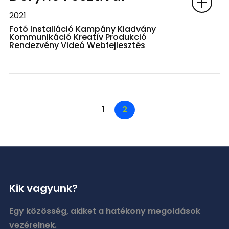
2021
Fotó Installáció Kampány Kiadvány
Kommunikáció Kreatív Produkció
Rendezvény Videó Webfejlesztés
1
2
Kik vagyunk?
Egy közösség, akiket a hatékony megoldások
vezérelnek.